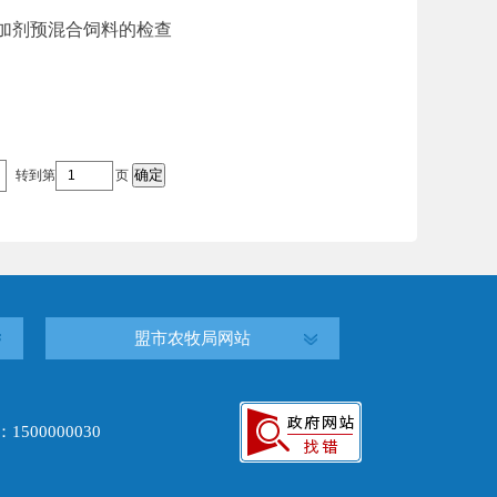
加剂预混合饲料的检查
确定
转到第
页
盟市农牧局网站
00000030