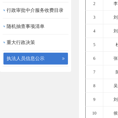
2
李
行政审批中介服务收费目录
3
刘
随机抽查事项清单
4
刘
重大行政决策
5
执法人员信息公示
6
张
7
8
吴
9
刘
10
侯