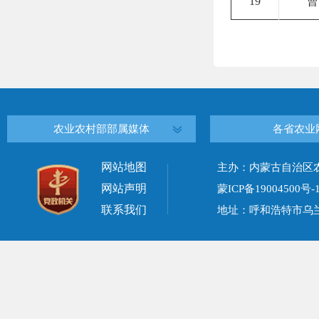
19
曹
农业农村部部属媒体
各省农业
网站地图
主办：内蒙古自治区
网站声明
蒙ICP备19004500号-
联系我们
地址：呼和浩特市乌兰察