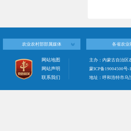
农业农村部部属媒体
各省农业
网站地图
主办：内蒙古自治区
网站声明
蒙ICP备19004500号-
联系我们
地址：呼和浩特市乌兰察