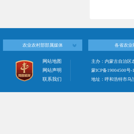
农业农村部部属媒体
各省农业
网站地图
主办：内蒙古自治区
网站声明
蒙ICP备19004500号-
联系我们
地址：呼和浩特市乌兰察