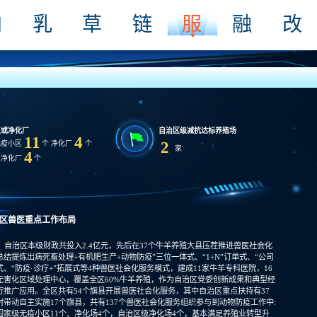
肉
乳
草
链
服
融
改
区或净化厂
自治区级减抗达标养殖场
11
4
2
无疫小区
个 净化厂
个
家
4
级净化厂
个
区兽医重点工作布局
，自治区本级财政共投入2.4亿元，先后在37个牛羊养殖大县压茬推进兽医社会化
结提炼出病死畜处理+有机肥生产+动物防疫”三位一体式、“1+N”订单式、“公司
式、“防疫·诊疗+”拓展式等4种兽医社会化服务模式，建成11家牛羊专科医院，16
无害化区域处理中心，覆盖全区60%牛羊养殖，作为自治区党委创新成果和典型经
行推广应用。全区共有54个旗县开展兽医社会化服务，其中自治区重点扶持有37
射带动自主实施17个旗县，共有137个兽医社会化服务组织参与到动物防疫工作中:
国家级无疫小区11个、净化场4个，自治区级净化场4个，基本满足养殖业转型升