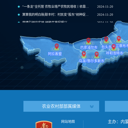
“一条龙”全托管 农牧业增产农牧民增收丨依靠市场化手段 提升“三个水平”
2024-11-20
算算我的明白账|联丰村：村民变“股东”统种促共富
2024-11-20
党建引领见实效 统种共富促振兴
2024-11-20
内蒙古“四个着力”构建便捷高效的农牧业社会化服务体系
2024-11-20
构建兽医社会化服务体系 提升动物疫病防控整体水平
2024-11-14
自治区农牧厅举办全区农业社会化服务培训班
2024-11-01
全区兽医社会化服务培训班在锡林郭勒盟举办
2024-08-12
农业社会化服务补助
2026-05-18
兴安盟农业社会化服务“强引擎”助力乡村振兴
2025-11-12
内蒙古农牧厅出台指导意见 推进兽医社会化服务高质量发展
2025-06-09
2025年农业社会化服务重点工作布局
2025-05-19
内蒙古呼和浩特市：社会化服务体系建设让小农户省心又挣钱
2024-11-20
内蒙古自治区农牧业社会化服务发展情况报告
2024-11-20
农业农村部部属媒体
主办：内
网站地图