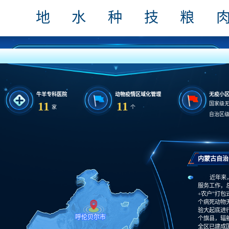
地
水
种
技
粮
内蒙古自治区兽医重点工作布局
牛羊专科医院
动物疫情区域化管理
无疫小
11
11
国家级
家
个
自治区
内蒙古自治
近年来
服务工作，总
+农户”打包
个病死动物
验大起底进
个旗县，辐
全区已建成