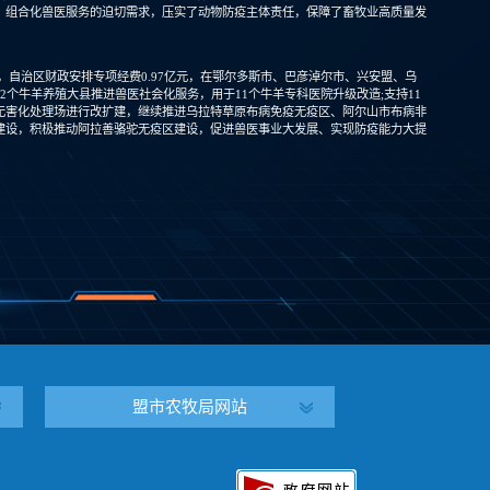
、组合化兽医服务的迫切需求，压实了动物防疫主体责任，保障了畜牧业高质量发
4年，自治区财政安排专项经费0.97亿元，在鄂尔多斯市、巴彦淖尔市、兴安盟、乌
22个牛羊养殖大县推进兽医社会化服务，用于11个牛羊专科医院升级改造;支持11
无害化处理场进行改扩建，继续推进乌拉特草原布病免疫无疫区、阿尔山市布病非
建设，积极推动阿拉善骆驼无疫区建设，促进兽医事业大发展、实现防疫能力大提
盟市农牧局网站