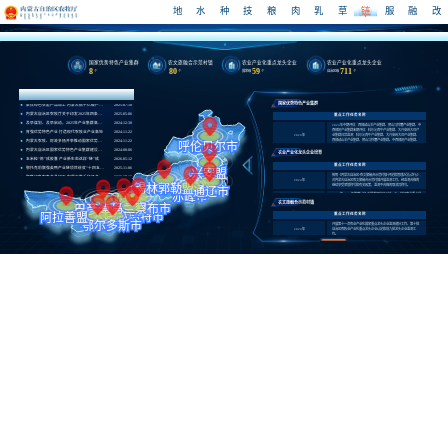
地
水
种
技
粮
肉
乳
草
链
服
融
改
乡村产业发展和农垦处重点工作任务布局
国家优势特色产业集群
农文旅融合示范村镇
农业产业化重点龙头企业
农业产业化重点龙头企业
8
80
59
711
个
个
国家级
个
自治区级
个
玉米粒“炼”成胶囊 产业新生态这样“链”成
2026-05-12
重点工作
鄂托克前旗强英鸭产业链项目绘就“十四五”乡村振兴新图景
2025-11-06
国家优势特色产业集群
聚焦绿色农畜产品加工 内蒙古携千亿级产业集群六大重点产业链赴兰州招商对接
2025-07-10
内蒙古自治区农牧厅关于印发2025年四条产业链重点任务的通知
2025-05-06
重点工作任务名称
及早谋划、及早启动，2025年产业集群高质量发展全面提速——农牧厅组织召开2025年国家优势特色产业集群视频答辩会
2024-12-30
2024年中期评估：西部绒山羊产业集群、阴山马铃薯产业集群、中
西部奶产业集群末期评估：科尔沁肉牛产业集群、大兴安岭大豆产
育强优势特色产业 打造现代农牧业产业高地
2024-11-22
2024年
业集群日常监测：科尔沁肉牛产业集群、大兴安岭大豆产业集群、
内蒙古农牧、财政多措并举推动国家优势特色产业集群建设提质增效
2024-11-22
西部绒山羊产业集群、阴山马铃薯产业集群。中西部奶产业集群、
早作谷子产业集群。
内蒙古自治区国家优势特色产业集群建设能力提升培训班成功举办
2024-08-06
农业产业化龙头企业培育
2023年国家2020年启动优势特色产业集群建设。我区先后创建了
玉米粒“炼”成胶囊 产业新生态这样“链”成
2026-05-12
8个优势特色产业集群，每个产业集群建设期为三年三年实施期可获
得国家奖补资金15.5亿元，共涉及11个盟市53个旗县。其中2020
重点工作任务名称
鄂托克前旗强英鸭产业链项目绘就“十四五”乡村振兴新图景
2025-11-06
年创建了2个，分别是草原肉羊产业集群、河套向日葵产业集群；
2023年
2021年创建了2个，分别是科尔沁肉牛产业集群、大兴安岭大豆产
按照《内蒙古自治区“农文旅融合示范村镇”评定和管理办法(试行)》,
聚焦绿色农畜产品加工 内蒙古携千亿级产业集群六大重点产业链赴兰州招商对接
2025-07-10
业集群；2022年创建了1个，西部绒山羊产业集群；2023年创建
2024年
对内蒙古自治区农文旅融合示范村镇开展监测工作，经监测合格的
了2个，分别是阴山马铃薯产业集群、中西部奶产业集群；2024年
内蒙古自治区农牧厅关于印发2025年四条产业链重点任务的通知
2025-05-06
继续享受荣誉称号和有关政策，监测不合格的取消其称号。
创建了1个，早作谷子产业集群。
及早谋划、及早启动，2025年产业集群高质量发展全面提速——农牧厅组织召开2025年国家优势特色产业集群视频答辩会
2024-12-30
2023年2023年推荐认定“中国美丽休闲乡村”8个，休闲农业重点县
2023年
2个，认定我区第一批农文旅融合示范村镇80个，休闲农牧业年接
农文旅融合示范村镇
育强优势特色产业 打造现代农牧业产业高地
2024-11-22
待人数达到3356.74万人次。
重点工作任务名称
开展第十一次农业产业化国家重点龙头企业监测递补工作、第十批
2024年
自治区农牧业产业化重点龙头企业认定和前九批龙头企业监测工
作。
新认定自治区级龙头企业149家，向农业农村部推荐薯都凯达等13
家企业认定为农业产业化国家重点龙头企业，已在农业农村部官网
2023年
公示，正在等待正式文件。开展第十一次农业产业化国家重点龙头
企业监测递补工作、第十批自治区农牧业产业化重点龙头企业认定
和前九批龙头企业监测工作。