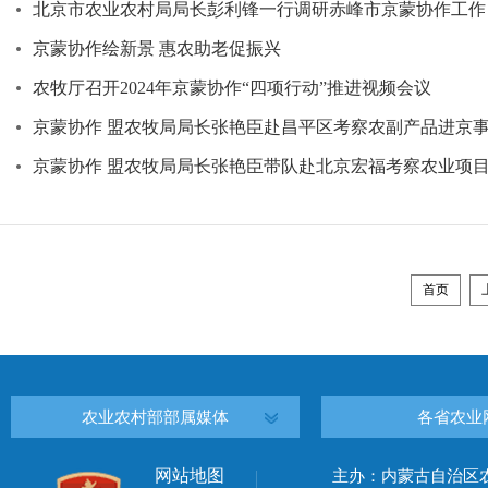
北京市农业农村局局长彭利锋一行调研赤峰市京蒙协作工作
京蒙协作绘新景 惠农助老促振兴
农牧厅召开2024年京蒙协作“四项行动”推进视频会议
京蒙协作 盟农牧局局长张艳臣赴昌平区考察农副产品进京
京蒙协作 盟农牧局局长张艳臣带队赴北京宏福考察农业项
首页
农业农村部部属媒体
各省农业
网站地图
主办：内蒙古自治区