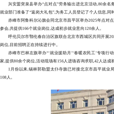
兴安盟突泉县举办“点对点”劳务输出进北京活动,80余名
就业部门准备了“返岗大礼包”,为务工人员登记了个人信息,
赤峰市阿鲁科尔沁旗会同北京市昌平区举办2025年点对
参会,共提供166个就业岗位,达成初步就业意向120余人。
呼伦贝尔市鄂伦春自治区旗联合北京市西城区共同开展2025
岗位,目前招聘正在持续进行中。
赤峰市巴林左旗举办“‘就业援助月’‘春暖农民工’专项行
家,提供80余个岗位,活动现场有156人进场咨询求职,42人达
1月份以来,锡林郭勒盟太仆寺旗已对接北京市昌平就业局
108人。