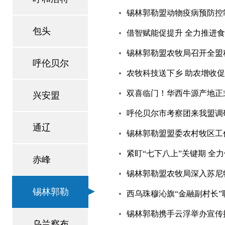
锡林郭勒盟动物疫病预防控制
包头
借智赋能促提升 全力推进
锡林郭勒盟农牧局召开全盟
呼伦贝尔
农牧科技送下乡 助农增收
双喜临门！华西牛源产地正
兴安盟
呼伦贝尔市考察团来我盟调
通辽
锡林郭勒盟盟委农村牧区工作
紧盯“七下八上”关键期 全
赤峰
锡林郭勒盟农牧局深入苏尼
锡林郭勒
西乌珠穆沁旗“金融副村长
锡林郭勒携手云浮举办宣传
乌兰察布