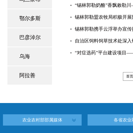
“锡林郭勒奶酪”香飘敕勒
锡林郭勒盟农牧局积极开展
鄂尔多斯
锡林郭勒携手云浮举办宣传
巴彦淖尔
自治区饲料饲草技术处深入
“对症选药”平台建设项目
乌海
阿拉善
首
农业农村部部属媒体
各省农业