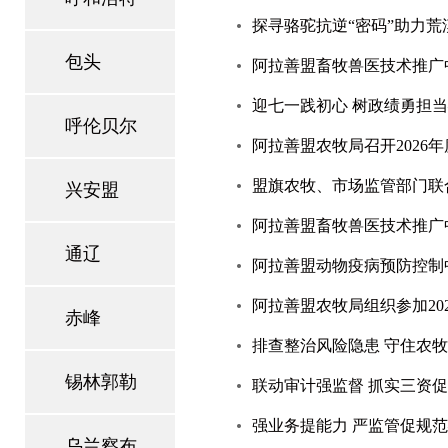
探寻骆驼抗逆“密码”助力
包头
阿拉善盟畜牧兽医技术推广
迎七一践初心 树政绩勇担
呼伦贝尔
阿拉善盟农牧局召开202
盟旗农牧、市场监管部门联
兴安盟
阿拉善盟畜牧兽医技术推广
通辽
阿拉善盟动物疫病预防控制
阿拉善盟农牧局组织参加20
赤峰
排查整治风险隐患 守住农牧
锡林郭勒
联动审计强监督 抓实三资促
强业务提能力 严监管促规
乌兰察布