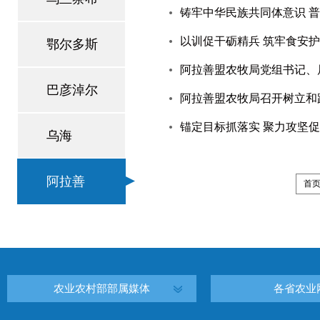
铸牢中华民族共同体意识 普
以训促干砺精兵 筑牢食安
鄂尔多斯
阿拉善盟农牧局党组书记、
巴彦淖尔
阿拉善盟农牧局召开树立和
锚定目标抓落实 聚力攻坚促
乌海
阿拉善
首
农业农村部部属媒体
各省农业