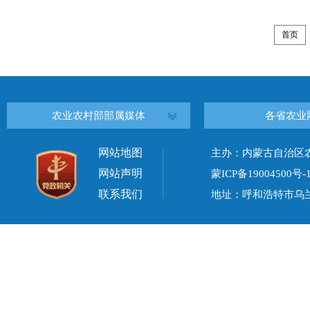
首页
农业农村部部属媒体
各省农业
网站地图
主办：内蒙古自治区
网站声明
蒙ICP备19004500号-
联系我们
地址：呼和浩特市乌兰察