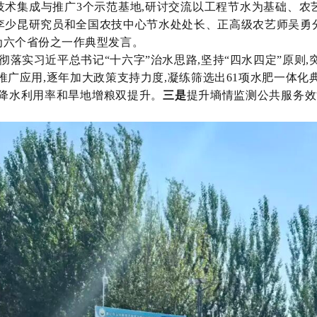
技术集成与推广
3个示范基地,研讨交流以工程节水为基础、
李少昆研究员和全国农技中心节水处处长、正高级农艺师吴勇
为六个省份之一
作
典型发言。
贯彻落实习近平总书记
“十六字”治水思路,坚持“四水四定”原
推广应用,逐年加大政策支持力度,
凝练
筛选出
61项水肥一体化
现降水利用率和旱地增粮双提升。
三是
提升墒情监测公共服务效