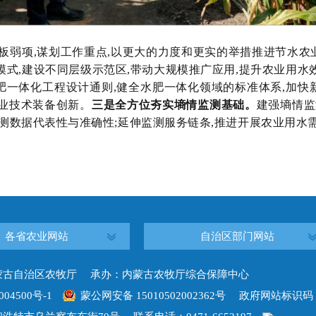
短板弱项,谋划工作重点,以更大的力度和更实的举措推进节水农
模式,建设不同层级示范区,带动大规模推广应用,提升农业用水
肥一体化工程设计通则,健全水肥一体化领域的标准体系,加快
业技术装备创新。
三是全方位夯实墒情监测基础。
建强墒情监
监测数据代表性与准确性;延伸监测服务链条,推进开展农业用水
各省农业网站
自治区部门网站
蒙古自治区农牧厅 承办：内蒙古农牧厅综合保障中心
004500号-1
蒙公网安备 15010502002362号
政府网站标识码：15