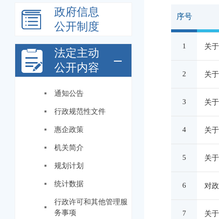
政府信息
序号
公开制度
1
关于
法定主动
公开内容
2
关于
通知公告
3
关于
行政规范性文件
惠企政策
4
关于
机关简介
5
关于
规划计划
统计数据
6
对政
行政许可和其他管理服
务事项
7
关于