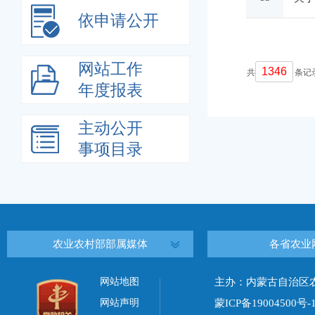
依申请公开
网站工作
1346
共
条记
年度报表
主动公开
事项目录
农业农村部部属媒体
各省农业
网站地图
主办：内蒙古自治区
网站声明
蒙ICP备19004500号-