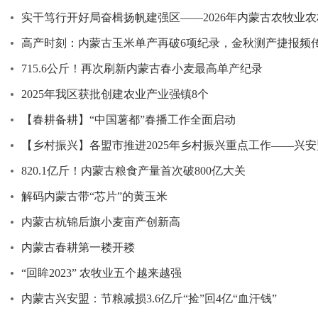
实干笃行开好局奋楫扬帆建强区——2026年内蒙古农牧业
高产时刻：内蒙古玉米单产再破6项纪录，金秋测产捷报频
715.6公斤！再次刷新内蒙古春小麦最高单产纪录
2025年我区获批创建农业产业强镇8个
【春耕备耕】“中国薯都”春播工作全面启动
【乡村振兴】各盟市推进2025年乡村振兴重点工作——兴
820.1亿斤！内蒙古粮食产量首次破800亿大关
解码内蒙古带“芯片”的黄玉米
内蒙古杭锦后旗小麦亩产创新高
内蒙古春耕第一耧开耧
“回眸2023” 农牧业五个越来越强
内蒙古兴安盟：节粮减损3.6亿斤“捡”回4亿“血汗钱”