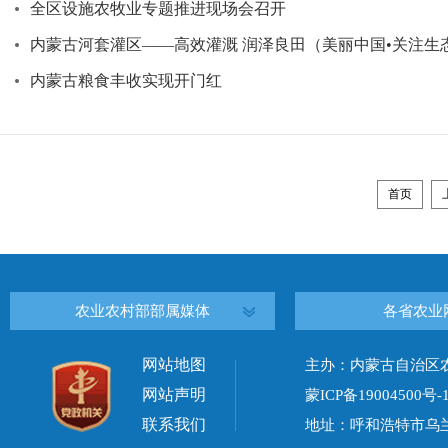
全区设施农牧业专题推进现场会召开
内蒙古河套灌区——高效灌溉 润泽良田（美丽中国•关注生
内蒙古粮食丰收实现开门红
首页
农业农村部部属媒体
各省农业
网站地图
主办：内蒙古自治区
网站声明
蒙ICP备19004500号-
联系我们
地址：呼和浩特市乌兰察