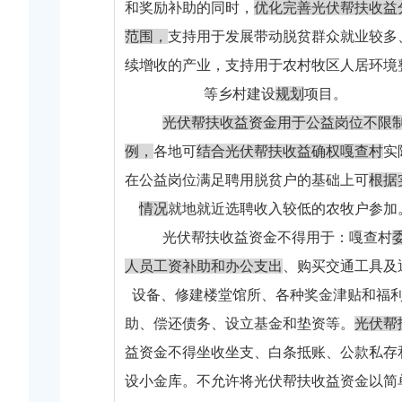
和奖励补助的同时，
优化完善光伏帮扶收益
范围，
支持用于发展带动脱贫群众就业较多
续增收的产业，支持用于农村牧区人居环境
等乡村建设
规划
项目。
光伏帮扶收益资金用于公益岗位不限
例，
各地可
结合光伏帮扶收益确权嘎查村
实
在公益岗位满足聘用脱贫户的基础上可
根据
情况
就地就近选聘收入较低的农牧户参加
光伏帮扶收益资金不得用于：嘎查村
人员工资补助和办公支出
、购买交通工具及
设备、修建楼堂馆所、各种奖金津贴和福
助、偿还债务、设立基金和垫资等。
光伏帮
益资金不得坐收坐支、白条抵账、公款私存
设小金库。不允许将光伏帮扶收益资金以简