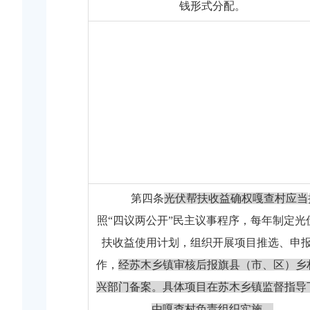
钱形式分配。
第四条
光伏帮扶收益确权嘎查村应当
照
“
四议两公开
”
民主议事程序，每年制定光
扶收益使用计划，组织开展项目推选、申
作，
经苏木乡镇审核后报旗县（市、区）乡
兴部门备案。具体项目在苏木乡镇监督指导
由嘎查村负责组织实施。