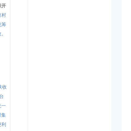
织开
查村
统筹
收。
扶收
台
统一
村集
便利