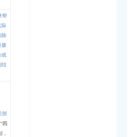
伏帮
实际
扣除
月拨
业
或
到结
关部
照
“
四
划，