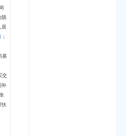
岗
动脱
人居
目
；
的基
买交
利补
坐
帮扶