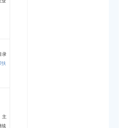
农业
目录
帮扶
，主
继续