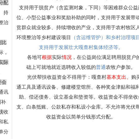
分配
支持用于脱贫户（含监测对象，下同）等困难群众公益
、持
位、小型公益事业和奖励补助的同时，支持用于发展带
整治
贫群众就业较多、持续增收的产业，支持用于农村牧区
环境整治等乡村建设项目
（含运维管护）和乡村治理项
制比
支持用于发展壮大嘎查村集体经济等。
际，
各地可
根据
实际
情况
，在公益岗位满足聘用脱贫户
实际
础上可
就地就近
选聘收入较低的
普通
农牧户参加。
。
光伏帮扶收益资金不得用于：嘎查村
基本支出
、
购
委会
通工具及通讯设备、修建楼堂馆所、各种奖金津贴和福
通讯
助、偿还债务、设立基金和垫资等。收益资金不得坐收
利补
支、白条抵账、公款私存和私设小金库。不允许将光伏
扶
收
收益资金以简单分钱形式分配。
和私
单分