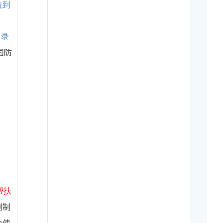
盖到
即录
国防
帮扶
则制
金使