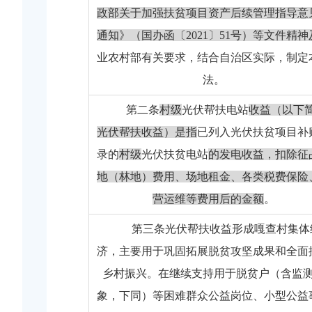
政部关于加强扶贫项目资产后续管理指导意
通知》（国办函〔
2021
〕
51
号）等文件精神
业农村部有关要求，结合自治区实际，制定
法。
第二条
村级
光伏帮扶电站
收益（以下
光伏帮扶收益）是指
已列入光伏扶贫项目补
录的
村级
光伏扶贫电站
的发电收益，扣除征
地（林地）费用、场地租金、各类税费保险
营运维等费用后的金额
。
第三条
光伏帮扶收益形成嘎查村集体
济，主要用于巩固拓展脱贫攻坚成果和全面
乡村振兴。在继续支持用于脱贫户（含监
象，下同）等困难群众公益岗位、小型公益