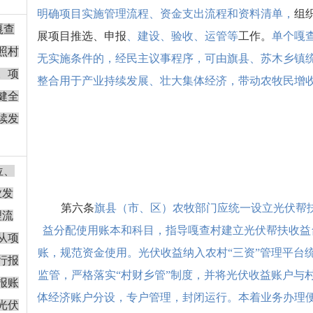
明确项目实施管理流程、资金支出流程和资料清单，
组
嘎查
展项目推选、申报
、建设、验收、运管等
工作。
单个嘎
照村
无实施条件的，经民主议事程序，可由旗县、苏木乡镇
。项
整合用于产业持续发展、壮大集体经济，带动农牧民增
健全
续发
位、
业发
第六条
旗县（市、区）农牧部门应统一设立光伏帮
理流
益分配使用账本和科目，指导嘎查村建立光伏帮扶收益
从项
账，规范资金使用。光伏收益纳入农村
“
三资
”
管理平台
行报
监管，严格落实
“
村财乡管
”
制度，并将光伏收益账户与
报账
体经济账户分设，专户管理，封闭运行。
本着业务办理
光伏