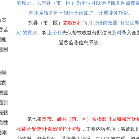
的原则，以旗县（市、区）为单位可以选择服务网点覆
苏木乡镇的同一银行开设账户，开展业务托管
。
负责
旗县（市、区）
农牧部门
每月
15
日前按照
“
有发生
贫监
入
”
的原则，
将
上个月
光伏帮扶收益分配信息
及时
录入全
度机
返贫监测信息系统。
查村
每年
织农
资金
区）
光伏
第七条
盟市、旗县（市、区）农牧部门应加强光伏
合性
收益分配使用情况的审计监督，
主要内容包括：实施细
将本
定情况，资金拨付、系统录入情况，项目实施管理、资