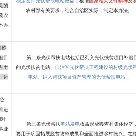
稳定发挥光伏帮扶电站效益，
根据
国家相关文件精神及
见的
农村部有关要求，结合自治区实际，制定本办法。
及
农
本办
简称
贴目
第二条
光伏帮扶电站包括已列入光伏扶贫项目补贴
占土
的光伏扶贫电站
、自治区光伏帮扶工程建设的村级光伏
、运
电站、纳入帮扶项目资产管理的光伏帮扶电站。
经
推进
测对
第三条
光伏帮扶
电站发电
收益形成嘎查村集体经济
事业
要用于巩固拓展脱贫攻坚成果和全面推进乡村振兴。在