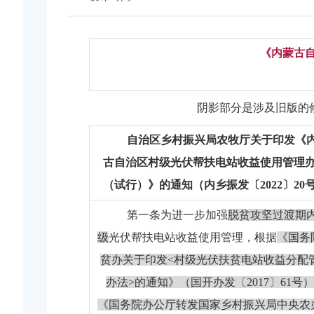
《
内蒙古
阴影部分是涉及旧版的
自治区乡村振兴局
农牧厅
关于印发《
古自治区村级光伏帮扶电站收益使用管理
（
试行
）
》的通知
（
内乡振发〔
2022〕20
第一条
为进一步加强
脱贫攻坚过渡期
级
光伏帮扶电站收益使用管理，根据
《国务
贫办关于印发
<
村级光伏扶贫电站收益分配
办法
>
的通知》（国开办发〔
2017
〕
61
号）
《国务院办公厅转发国家乡村振兴局中央农