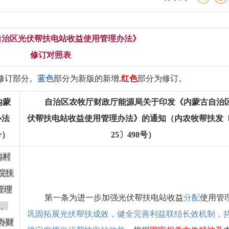
自治区光伏帮扶电站收益使用管理办法
》
修订对照表
修订部分。
蓝色
部分为
新版的新增
,
红色
部分为
修订。
内蒙
自治区农牧厅
财政厅
能源局
关于印发《内蒙古自治
办法
伏帮扶电站收益使用管理办法》的通知（内农牧帮扶发
号
）
2
5
〕
498
号
）
内村
院扶
管理
第一条
为进一步加强光伏帮扶电站收益
分配
使用管
、
巩固拓展光伏帮扶成效，健全完善利益联结长效机制，
办财