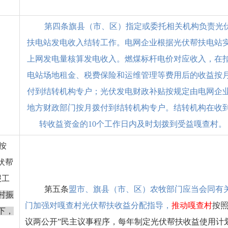
第四条
旗县（市、区）指定或委托相关机构负责光
扶电站发电收入结转工作。电
网企业
根据光伏帮扶电站
上网发电量核算发电收入。燃煤标杆电价对应收入，在
电站场地租金、税费保险和运维管理等费用后的收益按
付到结转机构专户；光伏发电财政补贴按规定由
电网企
地方财政部门按月拨付到结转机构专户。结转机构在收
转收益资金的
10
个工作日内及时划拨到受益嘎查村。
按
伏帮
报工
第五条
盟市、旗
县
（市、区）
农牧
部门应当会同有
村振
门加强对
嘎查村光伏帮扶收益分配
指导
，
推动
嘎查村
按
下，
议两公开
”
民主议事程序，每年制定光伏帮扶收益使用计