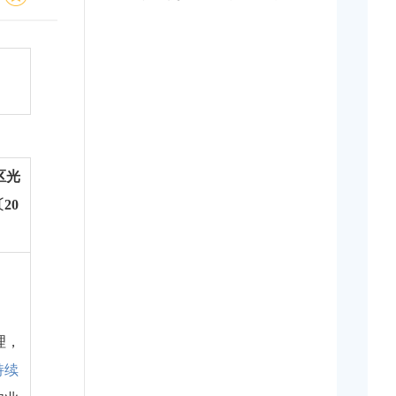
区光
〔
20
理，
持续