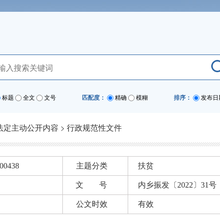
标题
全文
文号
匹配度：
精确
模糊
排序：
发布日
法定主动公开内容
>
行政规范性文件
00438
主题分类
扶贫
文 号
内乡振发〔2022〕31号
公文时效
有效