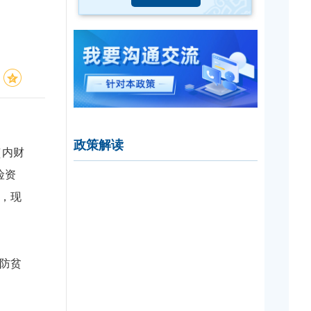
政策解读
（内财
险资
，现
防贫