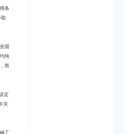
用条
争取
全国
均纯
，简
设定
年灾
确工