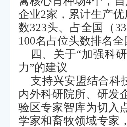
禽核心育种场
4
个，自
企业
2
家，累计生产优
数
323
头、占全国（
33
100
名占位头数排名全
四、关于
“
加强科研
力
”
的建议
支持兴安盟结合科
内外科研院所、研发
验区专家智库为切入
学家和畜牧领域专家