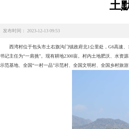
土
发布时间： 2023-12-13 09:53
西湾村位于包头市土右旗沟门镇政府北
1
公里处，
G6
高速、
书记主任为
“
一肩挑
”
。现有耕地
2300
亩。村内土地肥沃、水资源
示范基地、全国
“
一村一品
”
示范村、全国文明村、全国乡村旅游