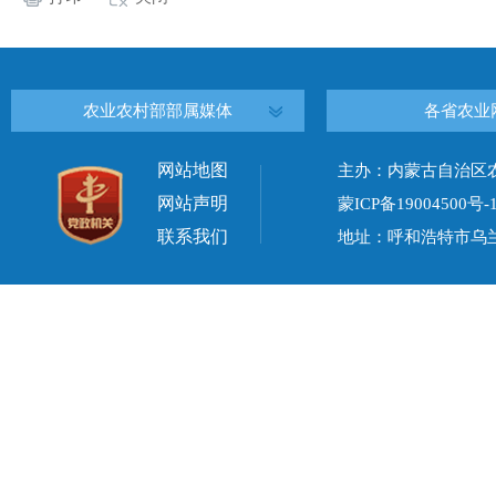
农业农村部部属媒体
各省农业
网站地图
主办：内蒙古自治区
网站声明
蒙ICP备19004500号-
联系我们
地址：呼和浩特市乌兰察