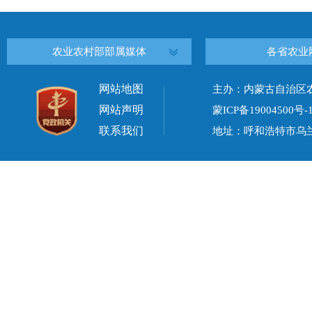
农业农村部部属媒体
各省农业
网站地图
主办：内蒙古自治区
网站声明
蒙ICP备19004500号-
联系我们
地址：呼和浩特市乌兰察