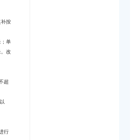
奖补按
米；单
米。改
不超
株以
进行