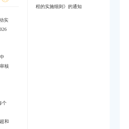
程的实施细则》的通知
动实
26
中
审核
每个
超和