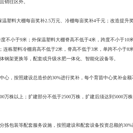
且销往区外。
温塑料大棚每亩奖补2.5万元、冷棚每亩奖补4千元；改造提升
跨度不小于9米；外保温塑料大棚脊高不低于4米，跨度不小于10
米；连栋塑料冷棚肩高不低于2米，脊高不低于3米，单跨不小于8
体钢架更换等，配套或升级水肥一体化、智能化设备等。
中心，按照建设总造价的30%进行奖补，每个育苗中心奖补金额
0万株以上；扩建部分不低于2500万株，扩建后须达到5000万
分拣包装等配套服务设施，按照建设和配套设备投资总额的30%