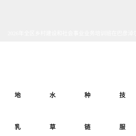
2026年全区乡村建设和社会事业业务培训班在巴彦淖
地
水
种
技
乳
草
链
服