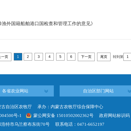
涉渔外国籍船舶港口国检查和管理工作的意见》
上一页
1
2
3
4
5
6
下一页
尾页
转到第
各省农业网站
自治区部门网站
蒙古自治区农牧厅 承办：内蒙古农牧厅综合保障中心
004500号-1
蒙公网安备 15010502002362号
政府网站标识码：15
浩特市乌兰察布东街70号 联系电话：0471-6652197