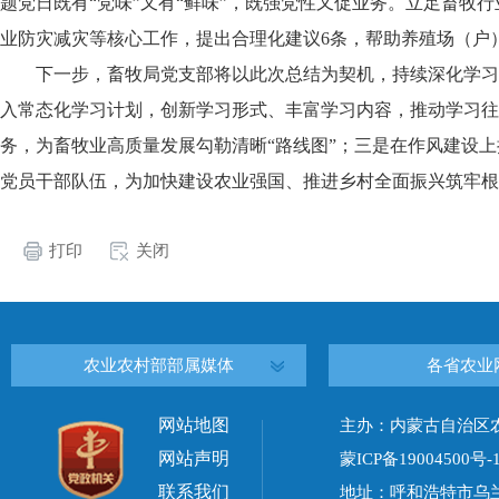
题党日既有“党味”又有“鲜味”，既强党性又促业务。立足畜牧
业防灾减灾等核心工作，提出合理化建议6条，帮助养殖场（户
下一步，畜牧局党支部将以此次总结为契机，持续深化学习
入常态化学习计划，创新学习形式、丰富学习内容，推动学习往
务，为畜牧业高质量发展勾勒清晰“路线图”；三是在作风建设
党员干部队伍，为加快建设农业强国、推进乡村全面振兴筑牢根
打印
关闭
农业农村部部属媒体
各省农业
网站地图
主办：内蒙古自治区
网站声明
蒙ICP备19004500号-
联系我们
地址：呼和浩特市乌兰察