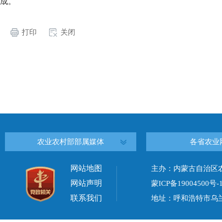
成。
打印
关闭
农业农村部部属媒体
各省农业
网站地图
主办：内蒙古自治区
网站声明
蒙ICP备19004500号-
联系我们
地址：呼和浩特市乌兰察