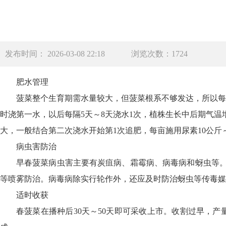
发布时间： 2026-03-08 22:18
浏览次数：1724
肥水管理
菠菜整个生育期需水量较大，但菠菜根系不够发达，所以每
时浇第一水，以后每隔5天～8天浇水1次，植株生长中后期气温
大，一般结合第二次浇水开始第1次追肥，每亩施用尿素10公斤～
病虫害防治
早春菠菜病虫害主要有炭疽病、霜霉病、病毒病和蚜虫等。霜霉
等喷雾防治。病毒病除实行轮作外，还应及时防治蚜虫等传毒媒介，蚜
适时收获
春菠菜在播种后30天～50天即可采收上市。收割过早，