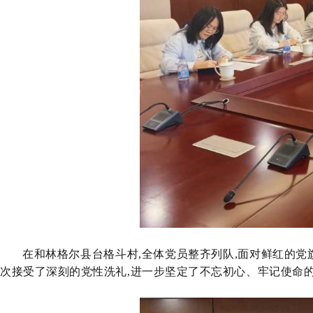
在和林格尔县台格斗村,全体党员整齐列队,面对鲜红
的
党
次接受了深刻的党性洗礼,进一步坚定了不忘初心、牢记使命