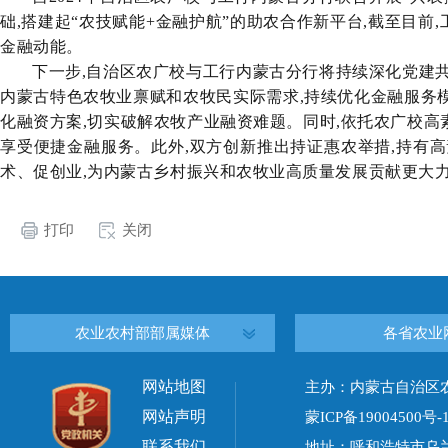
础,搭建起“农技赋能+金融护航”的助农合作新平台,截至目前
金融动能。
下一步,自治区农广校与工行内蒙古分行将持续深化党建共
内蒙古特色农牧业禀赋和农牧民实际需求,持续优化金融服务模
化融资方案,切实破解农牧产业融资难题。同时,依托农广校高
享受便捷金融服务。此外,双方创新推出持证惠农举措,持有高
术、促创业,为内蒙古乡村振兴和农牧业高质量发展贡献更大
打印
关闭
农业农村部部属媒体
各省农业
网站地图
主办：内蒙古自治区
网站声明
蒙ICP备19004500号-
联系我们
地址：呼和浩特市乌兰察