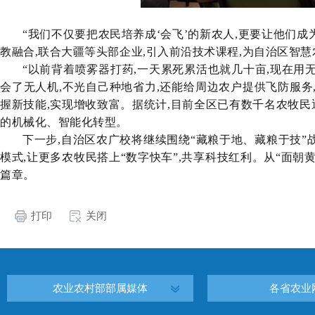
“我们不仅要把农民培养成‘会飞’的新农人,更要让他们
教融合,联合大疆等头部企业,引入前沿技术课程,为自治区智慧
“以前背着喷雾器打药,一天累死累活也就几十亩,现在用
会了无人机,不光自己种地省力,还能给周边农户提供飞防服务
握新技能,实现增收致富。据统计,目前全区已有数千名农牧民
的机械化、智能化转型。
下一步,自治区农广校将继续围绕
“藏粮于地、藏粮于技”
模式,让更多农牧民搭上“数字快车”,共享科技红利。从“面朝
篇章。
打印
关闭
农业农村部部属媒体
各省农业