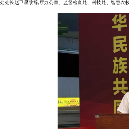
处
处长赵卫星致辞,厅办公室、
监督检查处
、
科技处
、
智慧农