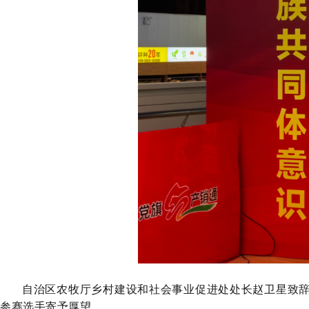
自治区农牧厅乡村建设和社会事业促进处处长赵卫星
致
参赛选手寄予厚望。