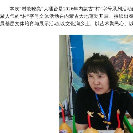
本次
“村歌嘹亮”
大擂台
是
2026年内蒙古“村”字号系列活
聚人气的“村”字号文体活动在内蒙古大地蓬勃开展、持续出
展基层文体培育与展示活动,以文化润乡土、以
艺术
聚民心、以