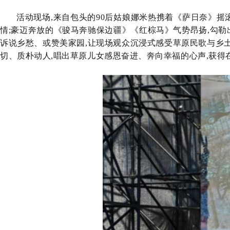
活动现场,
来自包头的
90后姑娘娜米热携着
《萨日奈》
摇
情
;
豪迈奔放的《骏马奔驰保边疆》《红棕马》气势昂扬,勾勒
诉说乡愁、或赞美家园,让现场观众沉浸式感受草原民歌与乡
切、
质朴
动人
,唱出
草原儿女
感恩奋进、奔向幸福的心声
,获得