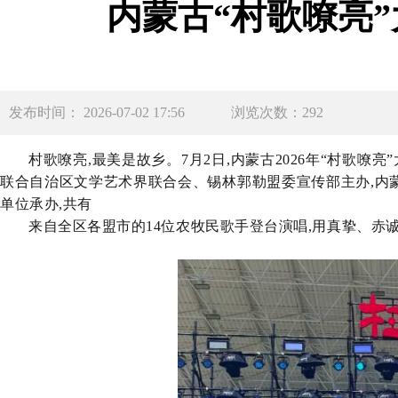
内蒙古“村歌嘹亮
发布时间： 2026-07-02 17:56
浏览次数：292
村歌嘹亮
,最美是故乡。
7月2日
,
内蒙古
2026年“村歌嘹亮
联合
自治区文学艺术界联合会、锡林郭勒盟委宣传部
主办,
内
单位
承办
,共有
来自全区各盟市的
14位农牧民歌手
登台演唱,
用
真挚、赤