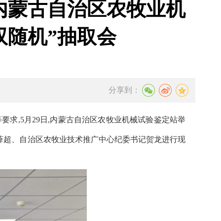
内蒙古自治区农牧业机
双随机”抽取会
分享到：
要求,
5
月
29
日
,内蒙古自治区农牧业机械试验鉴定站举
薛超
、自治区农牧业技术推广中心
纪委书记贺龙
进行现