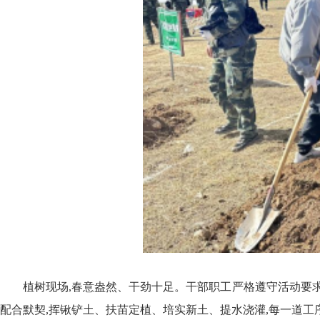
植树现场,春意盎然、干劲十足。干部职工严格遵守活动要求
配合默契,挥锹铲土、扶苗定植、培实新土、提水浇灌,每一道工