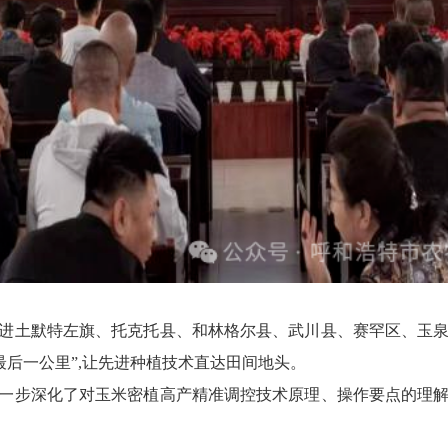
走进土默特左旗、托克托县、和林格尔县、武川县、赛罕区、玉泉
“最后一公里”,让先进种植技术直达田间地头。
进一步深化了对玉米密植高产精准调控技术原理、操作要点的理解