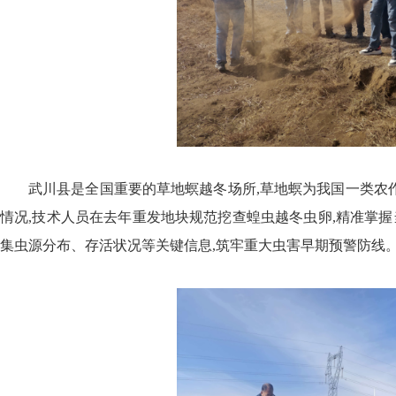
武川县是全国重要的草地螟越冬场所,草地螟为我国一类农作
情况,技术人员在去年重发地块规范挖查蝗虫越冬虫卵,精准掌握
集虫源分布、存活状况等关键信息,筑牢重大虫害早期预警防线