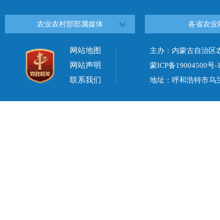
农业农村部部属媒体
各省农业
网站地图
主办：内蒙古自治区
网站声明
蒙ICP备19004500号-
联系我们
地址：呼和浩特市乌兰察