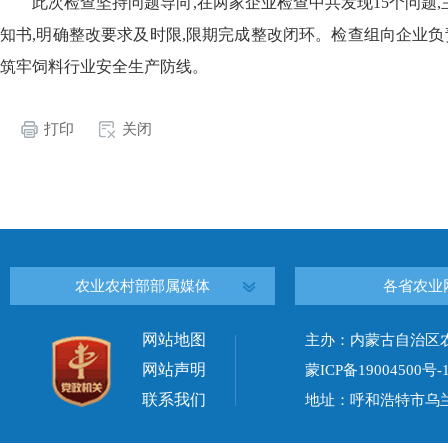
此次检查坚持问题导向,在两家企业检查中共发现15个问题
知书,明确整改要求及时限,限期完成整改闭环。检查组向企业负
筑牢饲料行业安全生产防线。
打印
关闭
农业农村部部属媒体
各省农业
网站地图
主办：内蒙古自治区
网站声明
蒙ICP备19004500号-
联系我们
地址：呼和浩特市乌兰察