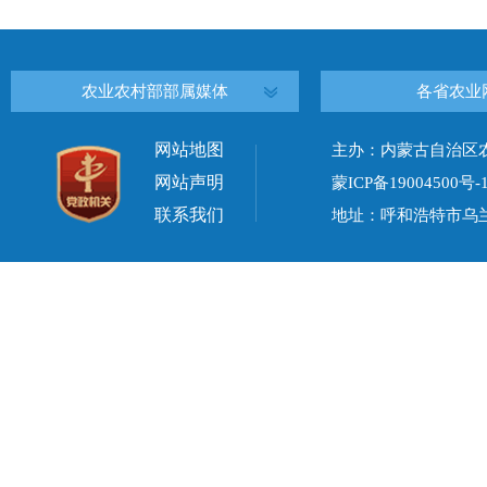
农业农村部部属媒体
各省农业
网站地图
主办：内蒙古自治区
网站声明
蒙ICP备19004500号-
联系我们
地址：呼和浩特市乌兰察