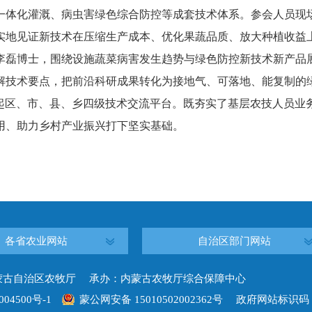
一体化灌溉、病虫害绿色综合防控等成套技术体系。参会人员现
实地见证新技术在压缩生产成本、优化果蔬品质、放大种植收益
李磊博士，围绕设施蔬菜病害发生趋势与绿色防控新技术新产品
解技术要点，把前沿科研成果转化为接地气、可落地、能复制的
建起区、市、县、乡四级技术交流平台。既夯实了基层农技人员业
用、助力乡村产业振兴打下坚实基础。
各省农业网站
自治区部门网站
蒙古自治区农牧厅 承办：内蒙古农牧厅综合保障中心
004500号-1
蒙公网安备 15010502002362号
政府网站标识码：15