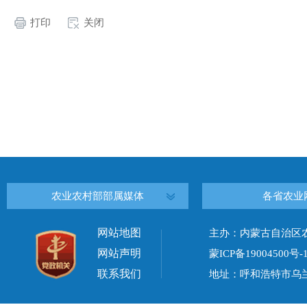
打印
关闭
农业农村部部属媒体
各省农业
网站地图
主办：内蒙古自治区
网站声明
蒙ICP备19004500号-
联系我们
地址：呼和浩特市乌兰察