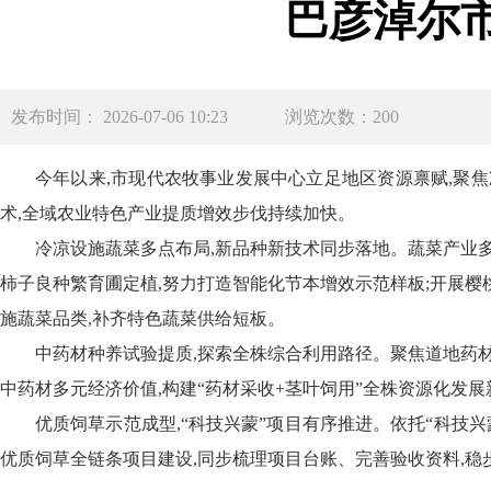
巴彦淖尔
发布时间： 2026-07-06 10:23
浏览次数：200
今年以来,市现代农牧事业发展中心立足地区资源禀赋,聚
术,全域农业特色产业提质增效步伐持续加快。
冷凉设施蔬菜多点布局,新品种新技术同步落地。蔬菜产业多
柿子良种繁育圃定植,努力打造智能化节本增效示范样板;开展樱
施蔬菜品类,补齐特色蔬菜供给短板。
中药材种养试验提质,探索全株综合利用路径。聚焦道地药材
中药材多元经济价值,构建“药材采收+茎叶饲用”全株资源化发
优质饲草示范成型,“科技兴蒙”项目有序推进。依托“科技
优质饲草全链条项目建设,同步梳理项目台账、完善验收资料,稳