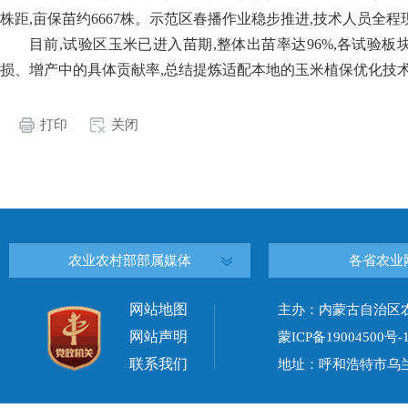
株距,亩保苗约
6667
株。示范区春播作业稳步推进,技术人员全程
目前,试验区玉米已进入苗期,整体出苗率达
96%
,各试验板
损、增产中的具体贡献率,总结提炼适配本地的玉米植保优化技
打印
关闭
农业农村部部属媒体
各省农业
网站地图
主办：内蒙古自治区
网站声明
蒙ICP备19004500号-
联系我们
地址：呼和浩特市乌兰察