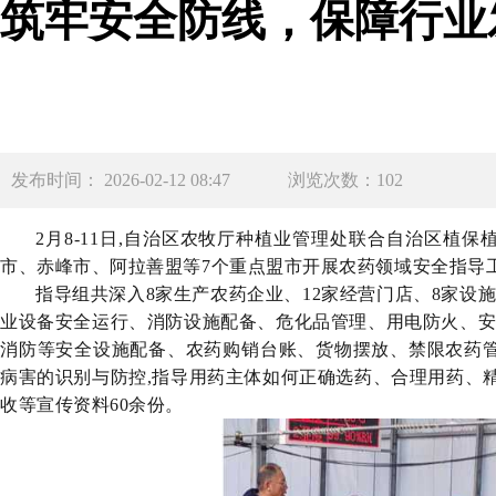
筑牢安全防线，保障行业
发布时间： 2026-02-12 08:47
浏览次数：102
2
月
8
-
1
1
日,自治区农牧厅种植业管理处联合
自治区
植保植
市、赤峰市、阿拉善盟等
7
个重点盟市开展农药领域安全
指导
指导组共深入
8
家
生产
农药企业、
1
2
家经营
门店、
8
家设施
业设备安全运行、消防设施配备、危化品管理、用电防火、安
消防等安全设施配备、农药购销台账、货物摆放、禁限农药管
病害的识别与防控,指导
用药主体如何正确
选药、
合理用药
、
收
等宣传资料
60
余份。