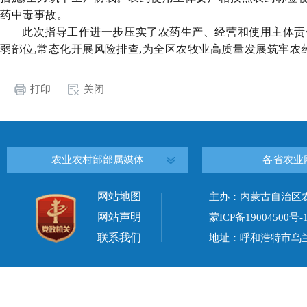
药中毒事故。
此次
指导工作进一步压实了农药生产、经营和使用主体责
弱部位,
常态化开展风险排查
,
为全区农牧业高质量发展筑牢
农
打印
关闭
农业农村部部属媒体
各省农业
网站地图
主办：内蒙古自治区
网站声明
蒙ICP备19004500号-
联系我们
地址：呼和浩特市乌兰察