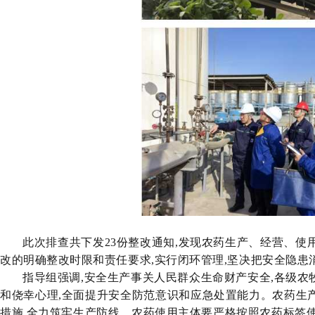
此次排查共下发
23
份整改通知,发现农药生产、经营、使
改的明确整改时限和责任要求,实行闭环管理,坚决把安全隐患
指导
组强调,安全生产事关人民群众生命财产安全,各级农
和侥幸心理,全面提升安全防范意识和应急处置能力。
农药生
措施,全力
筑牢
生产
防线
。
农药使用主体要严格按照农药标签使