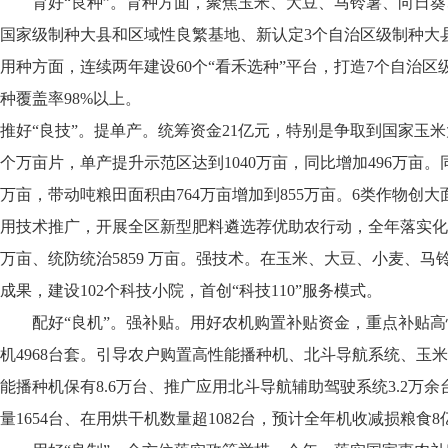
育好“良种”。育种方面，聚焦玉米、大豆、马铃薯、向日葵
国家级制种大县和区域性良繁基地、新认定3个自治区级制种大
用种方面，连续两年建设60个“看禾选种”平台，打造7个自治
种覆盖率98%以上。
推好“良技”。提单产。统筹资金21亿元，特别是争取到国家玉米大
个万亩片，单产提升示范区达到1040万亩，同比增加496万亩。
万亩，带动吨粮田面积由764万亩增加到855万亩。6类作物
用技术推广，开展全区新型肥料遴选荐优助农行动，全年落实化肥“三
万亩、统防统治5859 万亩。强技术。在玉米、大豆、小麦、马
成果，建设102个科技小院，首创“科技110”服务模式。
配好“良机”。强补贴。用好农机购置补贴资金，重点补贴高性
机4968台套。引导农户购置高性能播种机、北斗导航系统、玉
能播种机保有8.6万台、推广应用北斗导航辅助驾驶系统3.2万
量1654台、在用烘干机数量超1082台，预计全年机收减损粮