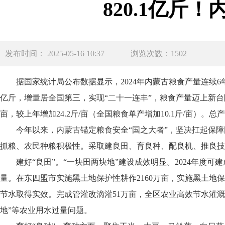
820.1亿斤
发布时间： 2025-05-16 10:37
浏览次数：1502
据国家统计局公布数据显示，2024年内蒙古粮食产量连续6年
亿斤，增量居全国第三，实现“二十一连丰”，粮食产量迈上新台阶。全
亩，较上年增加24.2斤/亩（全国粮食单产增加10.1斤/亩）。
今年以来，内蒙古锚定粮食安全“国之大者”，坚决扛起保障
抓粮、农民种粮积极性。采取建良田、育良种、配良机、推良技、
建好“良田”。“一块田两块地”建设成效明显。2024年度可
量。在东四盟市实施黑土地保护性耕作2160万亩，实施黑土地保
节水取得实效。完成管灌改滴灌51万亩，全区农业高效节水灌溉达
地”等农业用水过量问题。