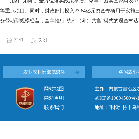
用好“良制”。全方位落实政策举措。今年，落实国家惠农补贴
等重点项目。同时，财政部门投入27.64亿元资金专项用于实
务带动型规模经营，全年推行“统种（养）共富”模式的嘎查村达2
打印
关闭
农业农村部部属媒体
各省农业
网站地图
主办：内蒙古自治区
网站声明
蒙ICP备19004500号-
联系我们
地址：呼和浩特市乌兰察