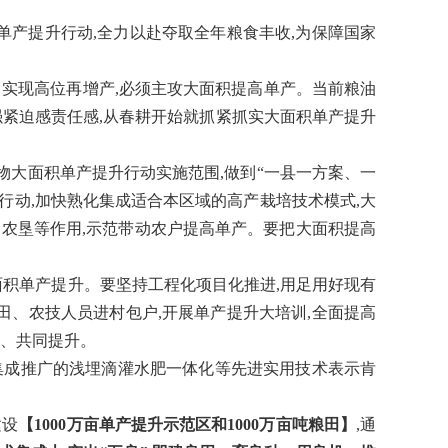
单产提升行动,全力以赴夺取全年粮食丰收,为保障国家
。实现高位再增产,必须主攻大面积提高单产。当前粮油
强紧迫感责任感,从春耕开始就抓紧抓实大面积单产提升
物大面积单产提升行动实施范围,做到
“一县一方案、一
行动,加快熟化集成适合本区域的高产栽培技术模式,大
农垦等作用,示范带动农户提高单产。要把大面积提高
面积单产提升。要坚持工程化项目化推进,用足用好现有
田、农技人员进村包户,开展单产提升大培训,全面提高
鉴、共同提升。
集成推广的浅埋滴灌水肥一体化等先进实用技术
表示肯
建设
【
1000
万亩单产提升示范区和
1000
万亩吨粮田】
,通