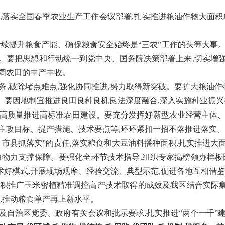
,落实全国春季农业生产工作会议部署,扎实推进粮油作物大面积
。
持续提升粮食产能、确保粮食安全始终是
“三农”工作的头等大事
。要把思想和行动统一到党中央、国务院决策部署上来,切实增
阔农田的丰产丰收。
务,破除堵点难点,强化协同推进,努力取得新突破。要扩大粮油作
应。要因地制宜推进良田良种良机良法深度融合,深入实施种业振兴
,高质量推进高标准农田建设。要充分发挥好新型农业经营主体、
主攻目标、提产措施、技术要点等,环环紧扣一招不落推进落实。
、市县抓落实”的责任,落实粮食和大豆油料播种面积,扎实推进大
力物力支撑保障。要强化全环节技术指导,组织专家揭榜领办样板
好模式,开展现场观摩、经验交流、典型示范,促进各地互相借
面积推广玉米密植精准调控高产技术取得的成效及我区结合实际
产,推动粮食单产再上新水平。
及自治区党委、政府有关会议和批示要求,
扎实
推进
“
两个一千
”