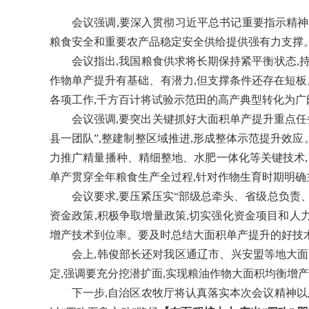
会议强调,要深入贯彻习近平总书记重要指示精神
粮食安全和重要农产品稳定安全供给提供强有力支撑
会议指出,我国粮食供求将长期保持紧平衡状态,
作物单产提升有基础、有潜力,但支撑条件还存在短板
各项工作,千方百计将试验示范田的高产典型转化为广
会议强调,要突出关键抓好大面积单产提升重点任
县一团队”,整建制整区域推进,形成整体示范提升效
力推广精量播种、精细整地、水肥一体化等关键技术
单产贯穿全年粮食生产全过程,针对作物生育时期明确
会议要求,要压紧压实
“部级总牵头、省级总负责
资金政策,积极争取增量政策,切实强化资金项目和人
增产技术到位率。要及时总结大面积单产提升的好技术
会上,韩俊部长还对我区通辽市、兴安盟等地大
定,强调要充分挖潜扩面,实现粮油作物大面积均衡增
下一步,自治区农牧厅将
认真落实本次会议精神以