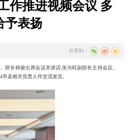
工作推进视频会议 多
给予表扬
分享到：
记、部长韩俊
出席会议并讲话,
张兴旺副部长主持会议
。
4
市县相关负责人作交流发言。