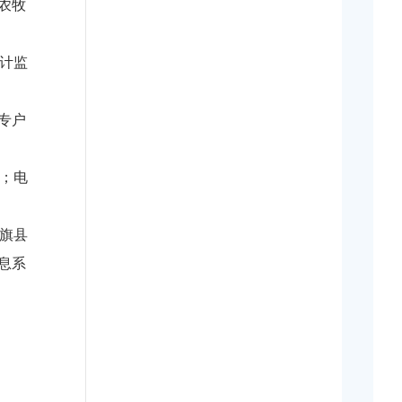
农牧
计监
专户
；电
旗县
息系