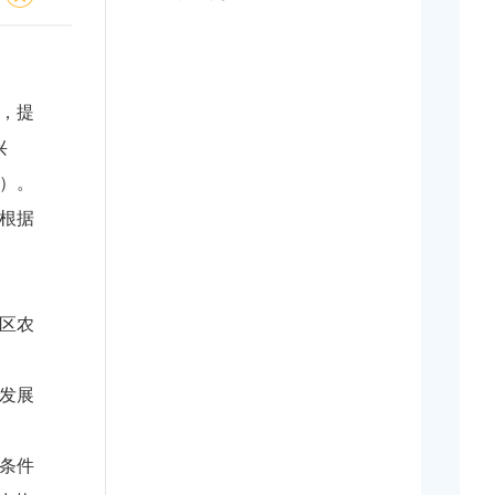
），提
兴
号）。
根据
区农
发展
条件