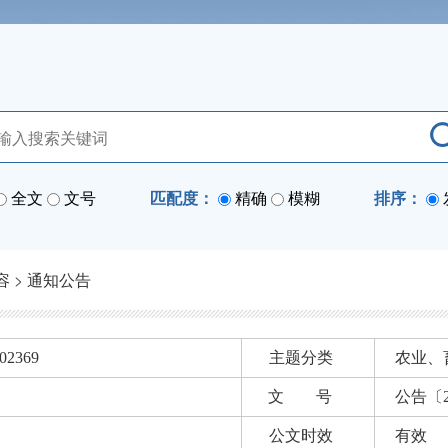
全文
文号
匹配度：
精确
模糊
排序：
容
>
通知公告
02369
主题分类
农业、
文 号
公告〔2
公文时效
有效