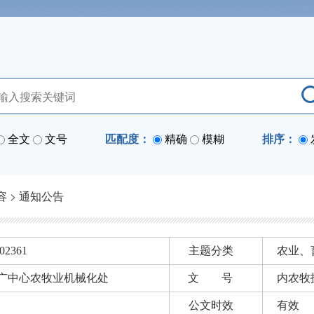
全文
文号
匹配度：
精确
模糊
排序：
容
>
通知公告
02361
主题分类
农业、
广中心农牧业机械化处
文 号
内农牧
公文时效
有效