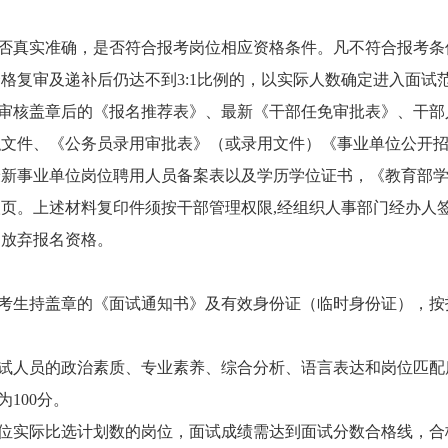
是否真实准确，是否符合报考岗位相应资格条件。凡不符合报考
格复审及递补后仍达不到3:1比例的，以实际人数确定进入面试
：审核盖章后的《报名推荐表》、最新《干部任免审批表》、干
职文件、《公务员录用审批表》（或录用文件）《事业单位公开
最新事业单位岗位聘用人员备案表以及学历学位证书，《教育部
页。上述材料复印件须按干部管理权限,经组织人事部门经办人
动放弃报名资格。
的考生持盖章的《面试通知书》及有效身份证（临时身份证），
面试人员的政治素质、专业素养、综合分析、语言表达和岗位匹配
100分。
岗位实际比选计划数的岗位，面试成绩需达到面试分数合格线，合