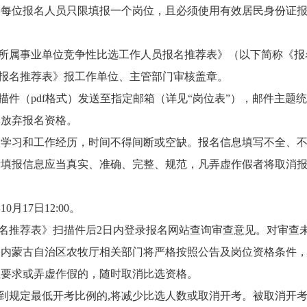
，每位报名人员只限填报一个岗位，且必须使用有效居民身份证
厅所属事业单位竞争性比选工作人员报名推荐表》（以下简称《报
《报名推荐表》报工作单位、主管部门审核盖章。
描件（pdf格式）发送至指定邮箱（详见“岗位表”），邮件主题统
动放弃报名资格。
写学习和工作经历，时间不得间断或空缺。报名信息填写不全、
所填报信息应当真实、准确、完整、规范，凡弄虚作假者将取消
10月17日12:00。
报名推荐表》扫描件后2日内登录报名网站查询审查意见。对审查
。内蒙古自治区农牧厅相关部门将严格按照公告及岗位资格条件
位要求或弄虚作假的，随时取消比选资格。
定最低开考比例的,将减少比选人数或取消开考。被取消开考岗位的人员，