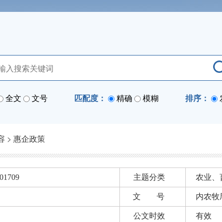
全文
文号
匹配度：
精确
模糊
排序：
容
>
惠企政策
01709
主题分类
农业、
文 号
内农牧厅
公文时效
有效