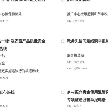
中心植保植检处
推广中心土壤肥料和节水农
163975
0471-3981556
品一标”及农畜产品质量安全
政务失信问题线索举报
热线
一标
综合执法局
0471-6652173
安全
nmtzfj@163.com
制定实施违法行为举报热线
652121
发布热线
乡村振兴资金使用监管
专项整治监督举报电话
652248
0471-12317