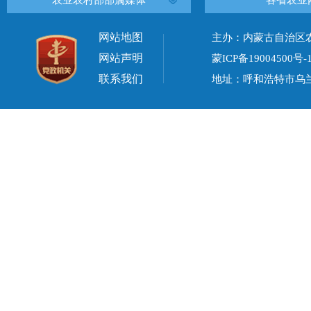
农业农村部部属媒体
各省农业
网站地图
主办：内蒙古自治区
网站声明
蒙ICP备19004500号-
联系我们
地址：呼和浩特市乌兰察