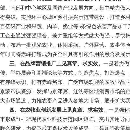
部、南部和中心城区及周边产业发展方向，集中精力做
得突破。实施环中心城区乡村振兴示范带建设，打造乡村
百亿级产业和果蔬、肉羊、奶业等5条绿色农畜产品加工
工企业通过强强联合、兼并重组等方式做大做强，尽快把
动，布局一批观光农业、休闲采摘、户外露营、农事体验
年时间将赤峰打造成为在全区具有引领作用的融合发展
三、在品牌营销推广上见真章、求实效。
一是着力做
传、举办展会和高端论坛等方式，制造焦点、打造爆点
有赤峰标识、打有赤峰烙印、广受市场欢迎的农牧业品牌
京蒙帮扶资源，发挥与京津冀、辽沈等区域消费市场的
大市场通道，力推农畜产品进入各地大市场，逐步扩大
四、在农牧业创新发展上见真章、求实效。
一是强化
市形成“1+12”现代农业科技示范园区矩阵。突出实用
联合研发，力促形成更多技术攻关成果。二是加强政策