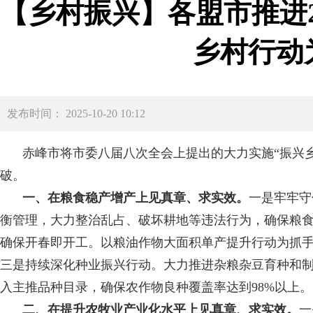
【乡村振兴】各盟市推进
乡村行动
发布时间： 2025-10-20 10:12
赤峰市将市委八届八次全会上提出的大力实施“振兴
破。
一、在粮食稳产增产上见真章、求实效。
一是牢牢守
衡管理，大力整治乱占、破坏耕地等违法行为，确保粮食
确保开春即开工。以粮油作物大面积单产提升行动为抓手
三是持续深化种业振兴行动。大力推进杂粮杂豆育种和
入主推品种目录，确保农作物良种覆盖率达到98%以上。
二、在提升农牧业产业化水平上见真章、求实效。
一