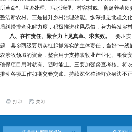
所革命”、垃圾处理、污水治理、村容村貌、畜禽养殖废
整洁新农村。三是提升乡村治理效能。纵深推进北疆文
盾纠纷排查化解力度，积极推进移风易俗，努力焕发乡
八、在扛责任、聚合力上见真章、求实效。
一要压实
题。县乡两级要切实扛起抓落实的主体责任，当好“一线
农涉牧领域的资金，整合用于支持农牧业产业化、粮食
确保项目用时就有、随时能上。三要加强督查考核。将
推动各项工作如期交卷交账。持续深化整治群众身边不正
打印
关闭