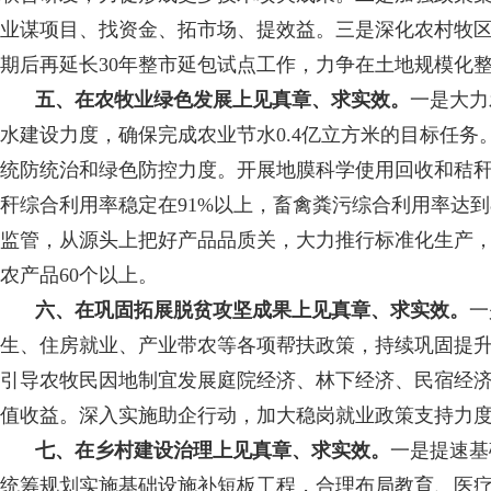
业谋项目、找资金、拓市场、提效益。三是深化农村牧区
期后再延长30年整市延包试点工作，力争在土地规模化
五、在农牧业绿色发展上见真章、求实效。
一是大力
水建设力度，确保完成农业节水0.4亿立方米的目标任
统防统治和绿色防控力度。开展地膜科学使用回收和秸秆
秆综合利用率稳定在91%以上，畜禽粪污综合利用率达
监管，从源头上把好产品品质关，大力推行标准化生产
农产品60个以上。
六、在巩固拓展脱贫攻坚成果上见真章、求实效。
一
生、住房就业、产业带农等各项帮扶政策，持续巩固提升
引导农牧民因地制宜发展庭院经济、林下经济、民宿经
值收益。深入实施助企行动，加大稳岗就业政策支持力
七、在乡村建设治理上见真章、求实效。
一是提速基
统筹规划实施基础设施补短板工程，合理布局教育、医疗