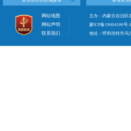
农业农村部部属媒体
各省农业
网站地图
主办：内蒙古自治区
网站声明
蒙ICP备19004500号-
联系我们
地址：呼和浩特市乌兰察