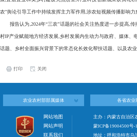
农”舆论引导工作中持续发挥主力军作用,涉农短视频传播影响力
报告认为,2024年“三农”话题的社会关注热度进一步提高
村IP产业赋能地方经济发展,乡村发展内生动力与政府、媒体、
话题、乡村全面振兴背景下的常态化长效化帮扶话题、以及农业
打印
关闭
农业农村部部属媒体
各省农业
网站地图
主办：内蒙古自治区
网站声明
蒙ICP备19004500号-
联系我们
地址：呼和浩特市乌兰察