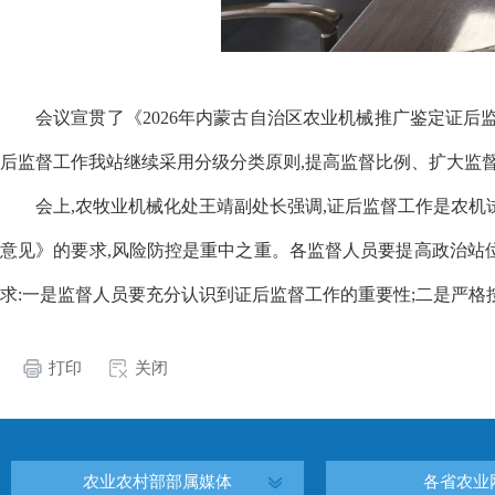
会议宣贯了《2026年内蒙古自治区农业机械推广鉴定证后监
后监督工作我站继续采用分级分类原则,提高监督比例、扩大监督
会上
,农牧业机械化处
王靖副
处长强调
,
证后监督工作是农机
意见》的要求,风险防控是重中之重。
各监督人员要提高政治站
求
:一是
监督人员
要充分认识到证后监督工作的重要性;二是
严格
打印
关闭
农业农村部部属媒体
各省农业