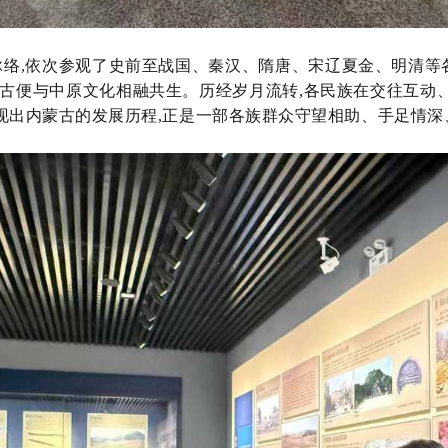
脉络,依次参观了史前至战国、秦汉、隋唐、宋辽夏金、明清
自古便与中原文化相融共生。历经岁月流转,各民族在交往互动
现出内蒙古的发展历程,正是一部各族群众守望相助、手足情